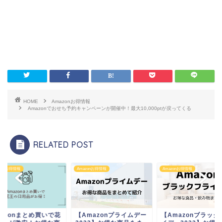
HOME
Amazonお得情報
Amazonでおせち予約キャンペーンが開催中！最大10,000ptが戻ってくる
RELATED POST
zonお得情報
Amazonお得情報
Amazonお得情報
Amazonプライムデー
【Amazonブラックフラ
Amazonまとめ買い