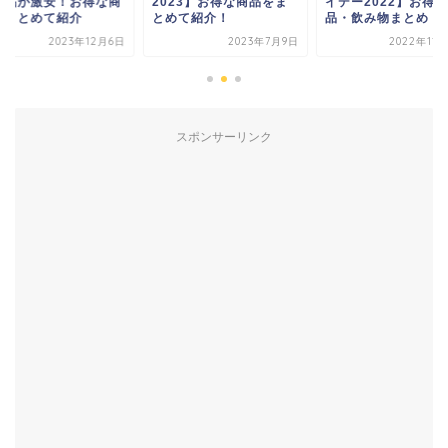
023】お得な商品をま
イデー2022】お得な食
王製品が激安！お得
めて紹介！
品・飲み物まとめ
品をまとめて紹介
2023年7月9日
2022年11月25日
2023年1
スポンサーリンク