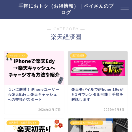
手軽におトク（お得情報）｜ペイさんのブ
ログ
― CATEGORY ―
楽天経済圏
キャッシュレス
楽天経済圏
ついに解禁！iPhoneユーザー
楽天モバイルでiPhone 16eが
も楽天Edy→楽天キャッシュ
月1円でレンタル可能！手順を
への交換がスタート
解説します
2026年2月17日
2025年9月8日
楽天市場（お得商品など）
楽天市場（お得商品など）