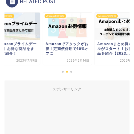
RELATED POST
zonお得情報
Amazonお得情報
Amazonお得情報
mazonでアタックがお
Amazonまとめ買いセー
【Amazonプライム
！定期便併用で60%オ
ルがスタート！お得な商
2023】お得な商品
に
品を紹介【2023...
とめて紹介！
2023年3月14日
2023年4月7日
2023年7
スポンサーリンク