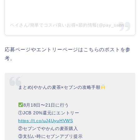
ペイさん/簡単でコスパ良いお得×節約情報(@pay_sann)がシェアした投稿
応募ページやエントリーページはこちらのポストを参
考。
まとめ|やかんの麦茶×セブンの攻略手順
8月18日〜21日に行う
①JCB 20%還元にエントリー
https://t.co/uJ4UyuHVWS
②セブンでやかんの麦茶購入
③支払い時にセブンアプリ提示