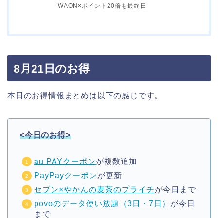
WAON×ポイント20倍も最終日
8月21日のお得
本日のお得情報まとめは以下の感じです。
<今日のお得>
au PAYクーポン
が複数追加
PayPayクーポン
が更新
セブン×やかんの麦茶のプライチ
が今日まで
povoのデータ使い放題（3日・7日）
が今日
まで