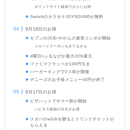
ポイントサイト経由でさらにお得
SwitchのカラオケJOYSOUNDが無料
8月18日のお得
セブンのJCB×やかんの麦茶コンボが開始
メルペイクーポンもきてるかも
d曜日×ふるなびが最大20%還元
ファミマフラッペが100円引き
バーガーキングで2コ得が開催
デニーズのお子様メニュー50円が終了
8月17日のお得
ピザハットでサマー割が開始
ハピタス経由の注文がお得
スタバのeGiftを贈るとドリンクチケットが
もらえる