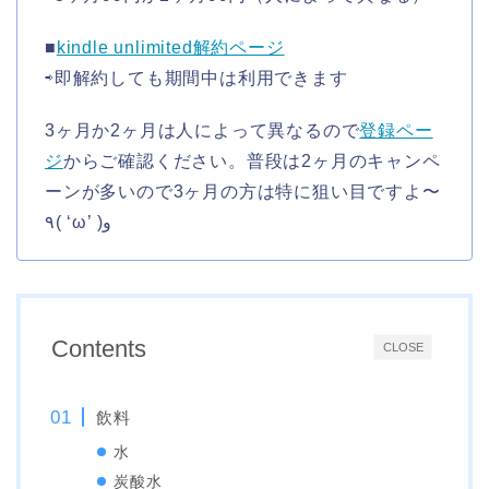
■
kindle unlimited解約ページ
⇨即解約しても期間中は利用できます
3ヶ月か2ヶ月は人によって異なるので
登録ペー
ジ
からご確認ください。普段は2ヶ月のキャンペ
ーンが多いので3ヶ月の方は特に狙い目ですよ〜
٩( ‘ω’ )و
Contents
CLOSE
飲料
水
炭酸水