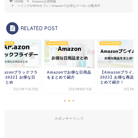
HOME
Amazonお得情報
ハミングが60%オフに！Amazonでお得なクーポンが配布中
RELATED POST
zonお得情報
Amazonお得情報
Amazonお得情報
Amazonブラックフラ
Amazonでお得な日用品
【Amazonプライム
デー2022】お得な日
をまとめて紹介
2023】お得な商品
品まとめ
とめて紹介！
2022年11月25日
2023年8月15日
2023年7
スポンサーリンク