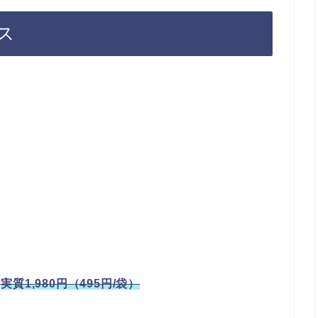
ス
で
実質1,980円（495円/袋）