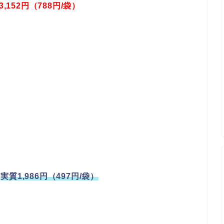
152円（788円/袋）
で
実質1,986円（497円/袋）