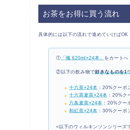
お茶をお得に買う流れ
具体的には以下の流れで進めていけばOK
①
「颯 620ml×24本」
をカートへ
②以下の飲み物で
好きなものを1
十六茶×24本
：20%クーポ
十六茶麦茶×24本
：20%ク
六条麦茶×24本
：20%クー
和紅茶×24本
：30%クーポ
<以下のウィルキンソンシリーズで