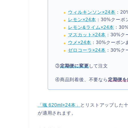
ウィルキンソン×24本
：2
レモン×24本
：30%クーポ
レモン&ライム×24本
：30
マスカット×24本
：30%ク
ウメ×24本
：30%クーポン
ゼロコーラ×24本
：30%ク
③
定期便に変更
して注文
④商品到着後、不要なら
定期便を
「颯 620ml×24本」
とリストアップした十
が適用されます。