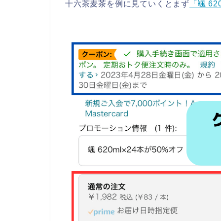
十六茶麦茶を例に見ていくとまず
「颯 62