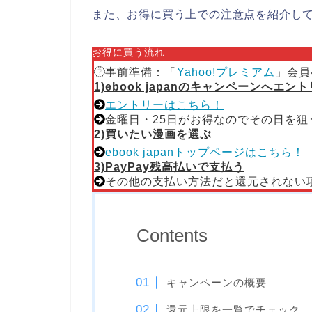
また、お得に買う上での注意点を紹介し
お得に買う流れ
事前準備：「
Yahoo!プレミアム
」会員
1)ebook japanのキャンペーンへエン
エントリーはこちら！
金曜日・25日がお得なのでその日を狙
2)買いたい漫画を選ぶ
ebook japanトップページはこちら！
3)PayPay残高払いで支払う
その他の支払い方法だと還元されない
Contents
キャンペーンの概要
還元上限を一覧でチェック