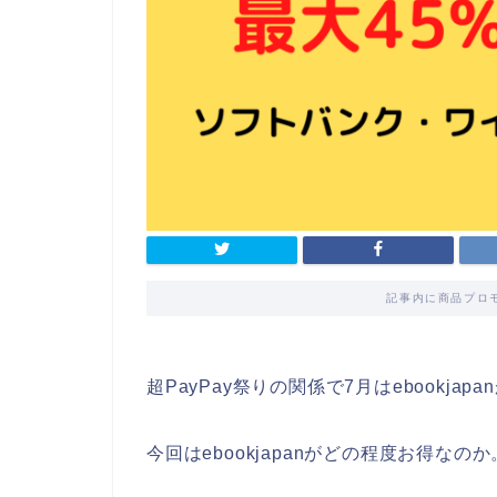
記事内に商品プロ
超PayPay祭りの関係で7月はebookja
今回はebookjapanがどの程度お得なのか