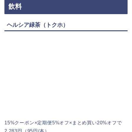
飲料
ヘルシア緑茶（トクホ）
15%クーポン×定期便5%オフ×まとめ買い20%オフで
2,283円（95円/本）