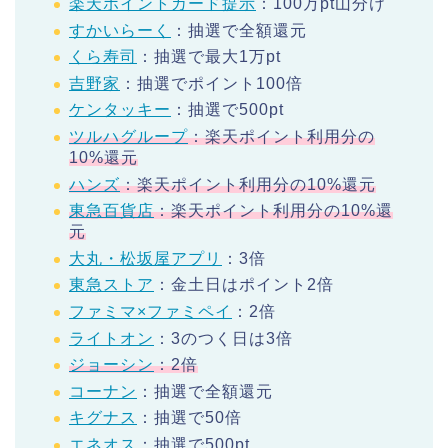
楽天ポイントカード提示
：100万pt山分け
すかいらーく
：抽選で全額還元
くら寿司
：抽選で最大1万pt
吉野家
：抽選でポイント100倍
ケンタッキー
：抽選で500pt
ツルハグループ
：楽天ポイント利用分の
10%還元
ハンズ
：楽天ポイント利用分の10%還元
東急百貨店
：楽天ポイント利用分の10%還
元
大丸・松坂屋アプリ
：3倍
東急ストア
：金土日はポイント2倍
ファミマ×ファミペイ
：2倍
ライトオン
：3のつく日は3倍
ジョーシン
：2倍
コーナン
：抽選で全額還元
キグナス
：抽選で50倍
エネオス
：抽選で500pt