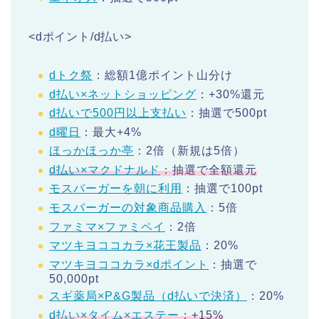
<dポイント/d払い>
dトク祭
：総額1億ポイント山分け
d払い×ネットショッピング
：+30%還元
d払いで500円以上支払い
：抽選で500pt
d曜日
：最大+4%
ほっかほっか亭
：2倍（新規は5倍）
d払い×マクドナルド
：抽選で全額還元
モスバーガーを朝に利用
：抽選で100pt
モスバーガーの対象商品購入
：5倍
ファミマ×ファミペイ
：2倍
マツキヨココカラ×花王製品
：20%
マツキヨココカラ×dポイント
：抽選で
50,000pt
スギ薬局×P&G製品（d払いで決済）
：20%
d払い×タイム×エステー
：+15%